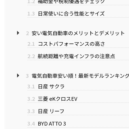
1.2
補助金や税制優遇をチェック
1.3
日常使いに合う性能とサイズ
2
安い電気自動車のメリットとデメリット
2.1
コストパフォーマンスの高さ
2.2
航続距離や充電インフラの注意点
3
電気自動車安い順！最新モデルランキン
3.1
日産 サクラ
3.2
三菱 eKクロスEV
3.3
日産 リーフ
3.4
BYD ATTO 3