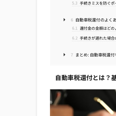
5.3
手続きミスを防ぐポ
6
自動車税還付のよく
6.1
還付金の金額はどの
6.2
手続きが遅れた場合
7
まとめ: 自動車税還
自動車税還付とは？