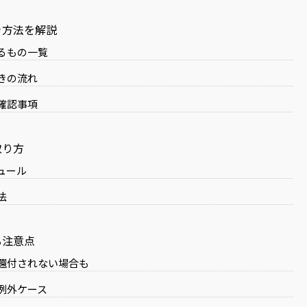
き方法を解説
るもの一覧
きの流れ
確認事項
取り方
ュール
法
る注意点
還付されない場合も
例外ケース