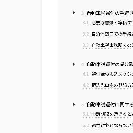
3
自動車税還付の手続
3.1
必要な書類と準備す
3.2
自治体窓口での手続
3.3
自動車税事務所での
4
自動車税還付の受け
4.1
還付金の振込スケジ
4.2
振込先口座の登録方
5
自動車税還付に関す
5.1
申請期限を過ぎると
5.2
還付対象とならない